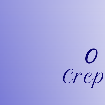
O
Cre