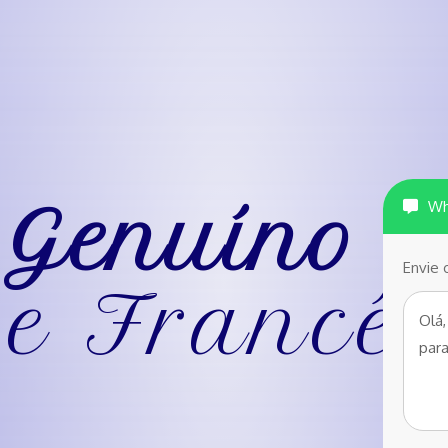
 Genuíno
Wh
Envie 
pe Francês