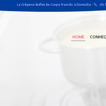
La Crêperie Buffet de Crepe Francês à Domicílio -
(11)
HOME
CONHEÇA